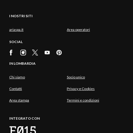
I NOSTRI SITI
ariaspa.it
Area operatori
SOCIAL
IN LOMBARDIA
Chi siamo
Socio unico
Contatti
Privacy e Cookies
Area stampa
Termini e condizioni
INTEGRATO CON