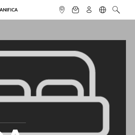
IANIFICA
INFOPOINT
NEWSLETTER
ISCRIVITI
LINGUA
CERCA