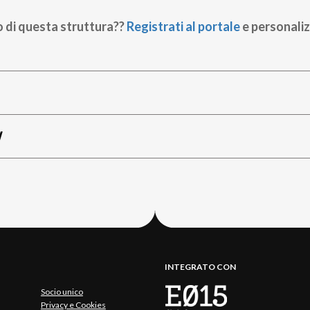
o di questa struttura??
Registrati al portale
e personaliz
W
INTEGRATO CON
Socio unico
Privacy e Cookies