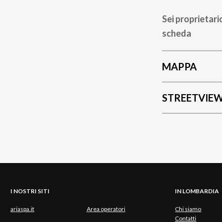
Sei proprietari
scheda
MAPPA
STREETVIE
I NOSTRI SITI
IN LOMBARDIA
ariaspa.it
Area operatori
Chi siamo
Contatti