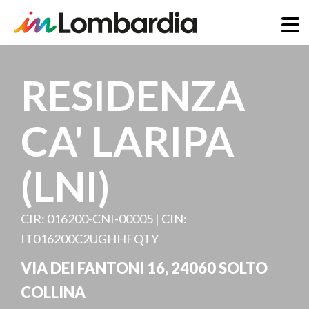
Salta
al
RESIDENZA
contenuto
principale
CA' LARIPA
(LNI)
CIR: 016200-CNI-00005 | CIN:
IT016200C2UGHHFQTY
VIA DEI FANTONI 16
,
24060
SOLTO
COLLINA