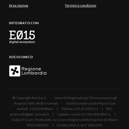
Area stampa
Termini e condizioni
INTEGRATO CON
SOCIO UNICO
© Copyright Aria S.p.A. - Azienda Regionale per l'Innovazione e gli
Acquisti Tutti i diritti riservati - Società unipersonale Piazza Gae
Aulenti, 1 20154 Milano | Telefono 39.02 39331.1 | PEC
protocollo@pec.ariaspa.it | Capitale sociale 25.000.000,00 € i.v. |
Codice Fiscale, Partita IVA, Iscrizione Registro delle Imprese di Milano
05017630152 | Iscritta al R.E.A. al n°1096149.