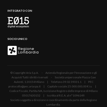
INTEGRATO CON
SOCIO UNICO
© Copyright Aria S.p.A. - Azienda Regionale per l'Innovazione e gli
Acquisti Tutti i diritti riservati - Società unipersonale Piazza Gae
Aulenti, 1 20154 Milano | Telefono 39.02 39331.1 | PEC
protocollo@pec.ariaspa.it | Capitale sociale 25.000.000,00 € i.v. |
Codice Fiscale, Partita IVA, Iscrizione Registro delle Imprese di Milano
05017630152 | Iscritta al R.E.A. al n°1096149.
Società soggetta a direzione e coordinamento da parte della Regione
Lombardia.