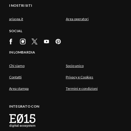
I NOSTRI SITI
ariaspa.it
Area operatori
SOCIAL
IN LOMBARDIA
Chi siamo
Socio unico
Contatti
Privacy e Cookies
Area stampa
Termini e condizioni
INTEGRATO CON