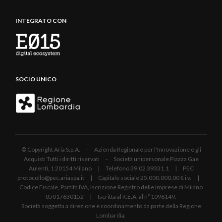
INTEGRATO CON
SOCIO UNICO
© Copyright Aria S.p.A. - Azienda Regionale per l'Innovazione e gli
Acquisti Tutti i diritti riservati - Società unipersonale Piazza Gae
Aulenti, 1 20154 Milano | Telefono 39.02 39331.1 | PEC
protocollo@pec.ariaspa.it | Capitale sociale 25.000.000,00 € i.v. |
Codice Fiscale, Partita IVA, Iscrizione Registro delle Imprese di Milano
05017630152 | Iscritta al R.E.A. al n°1096149.
Società soggetta a direzione e coordinamento da parte della Regione
Lombardia.