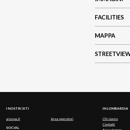
FACILITIES
MAPPA
STREETVIE
I NOSTRI SITI
IN LOMBARDIA
ariaspa.it
Area operatori
Chi siamo
Contatti
SOCIAL
Area stampa