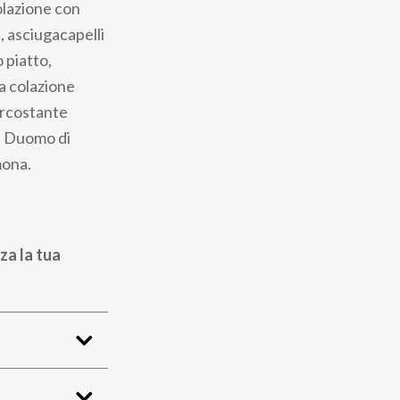
olazione con
, asciugacapelli
 piatto,
la colazione
circostante
al Duomo di
mona.
za la tua