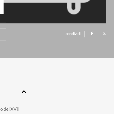
I
condividi
to del XVII