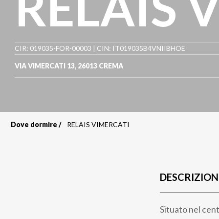
RELAIS 
CIR: 019035-FOR-00003 | CIN: IT019035B4VNIIBHOE
VIA VIMERCATI 13
,
26013
CREMA
Dove dormire
RELAIS VIMERCATI
Briciole
di
pane
DESCRIZION
Situato nel cent