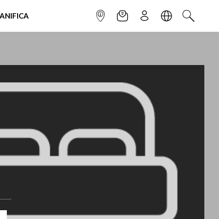
IANIFICA
INFOPOINT
NEWSLETTER
ISCRIVITI
LINGUA
CERCA