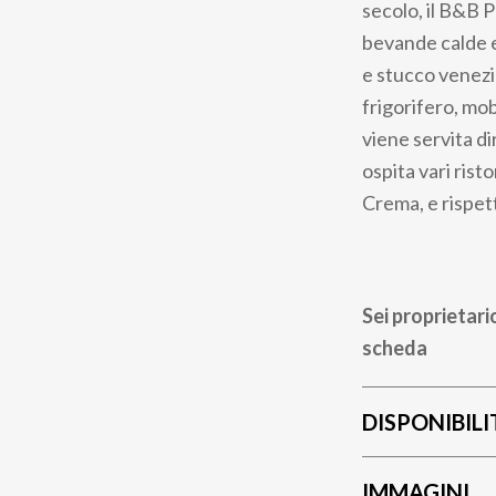
secolo, il B&B 
bevande calde e 
e stucco venezi
frigorifero, mob
viene servita di
ospita vari rist
Crema, e rispet
Sei proprietari
scheda
DISPONIBILI
IMMAGINI