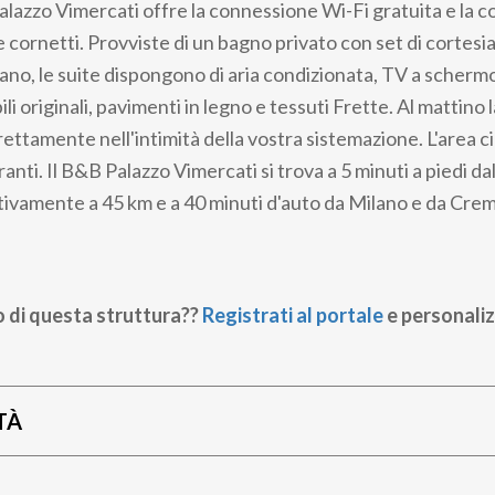
Palazzo Vimercati offre la connessione Wi-Fi gratuita e la c
cornetti. Provviste di un bagno privato con set di cortesia
ano, le suite dispongono di aria condizionata, TV a schermo
ili originali, pavimenti in legno e tessuti Frette. Al mattino 
rettamente nell'intimità della vostra sistemazione. L'area 
oranti. Il B&B Palazzo Vimercati si trova a 5 minuti a piedi d
tivamente a 45 km e a 40 minuti d'auto da Milano e da Cre
o di questa struttura??
Registrati al portale
e personaliz
TÀ