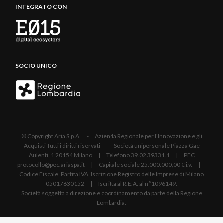
INTEGRATO CON
SOCIO UNICO
© Copyright Aria S.p.A. - Azienda Regionale per l'Innovazione e gli
Acquisti Tutti i diritti riservati - Società unipersonale Piazza Gae
Aulenti, 1 20154 Milano | Telefono 39.02 39331.1 | PEC
protocollo@pec.ariaspa.it | Capitale sociale 25.000.000,00 € i.v. |
Codice Fiscale, Partita IVA, Iscrizione Registro delle Imprese di Milano
05017630152 | Iscritta al R.E.A. al n°1096149.
Società soggetta a direzione e coordinamento da parte della Regione
Lombardia.