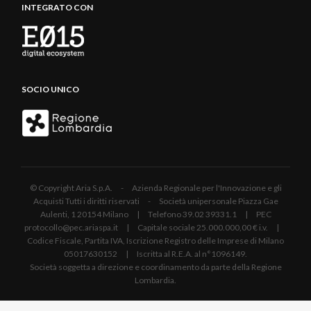
INTEGRATO CON
SOCIO UNICO
© Copyright Aria S.p.A. - Azienda Regionale per l'Innovazione e gli
Acquisti Tutti i diritti riservati - Società unipersonale Piazza Gae
Aulenti, 1 20154 Milano | Telefono 39.02 39331.1 | PEC
protocollo@pec.ariaspa.it | Capitale sociale 25.000.000,00 € i.v. |
Codice Fiscale, Partita IVA, Iscrizione Registro delle Imprese di Milano
05017630152 | Iscritta al R.E.A. al n°1096149.
Società soggetta a direzione e coordinamento da parte della Regione
Lombardia.