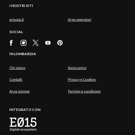
I NOSTRI SITI
ariaspa.it
Area operatori
SOCIAL
IN LOMBARDIA
Chi siamo
Socio unico
Contatti
Privacy e Cookies
Area stampa
Termini e condizioni
INTEGRATO CON