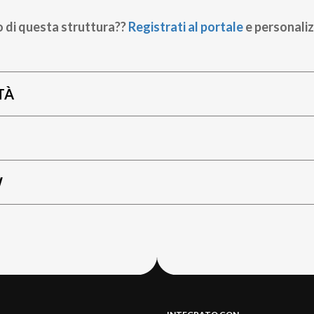
o di questa struttura??
Registrati al portale
e personaliz
TÀ
W