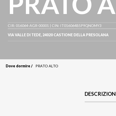
PRATO A
CIR: 016064-AGR-00001 | CIN: IT016064B5P9QNOMY3
VIA VALLE DI TEDE
,
24020
CASTIONE DELLA PRESOLANA
Dove dormire
PRATO ALTO
Briciole
di
pane
DESCRIZION