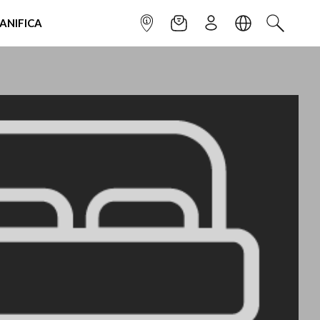
IANIFICA
INFOPOINT
NEWSLETTER
ISCRIVITI
LINGUA
CERCA