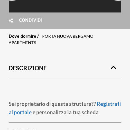
CONDIVIDI
Dove dormire
PORTA NUOVA BERGAMO
Briciole
APARTMENTS
di
pane
DESCRIZIONE
Sei proprietario di questa struttura??
Registrati
al portale
e personalizza la tua scheda