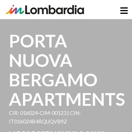
Salta
al
PORTA
contenuto
principale
NUOVA
BERGAMO
APARTMENTS
CIR: 016024-CIM-00123 | CIN:
IT016024B4RQUQVB9Z