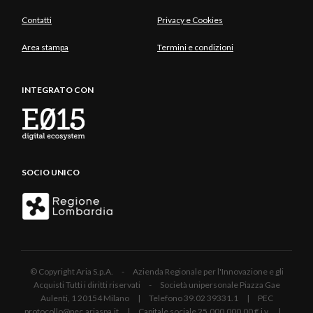
Contatti
Privacy e Cookies
Area stampa
Termini e condizioni
INTEGRATO CON
SOCIO UNICO
© Copyright Aria S.p.A. - Azienda Regionale per l'Innovazione e gli
Acquisti Tutti i diritti riservati - Società unipersonale Piazza Gae
Aulenti, 1 20154 Milano | Telefono 39.02 39331.1 | PEC
protocollo@pec.ariaspa.it | Capitale sociale 25.000.000,00 € i.v. |