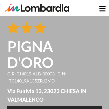
Salta
al
contenuto
principale
PIGNA
D'ORO
CIR: 014019-ALB-00003 | CIN:
IT014019A1C5ZRJ2MD
Via Funivia 13
,
23023
CHIESA IN
VALMALENCO