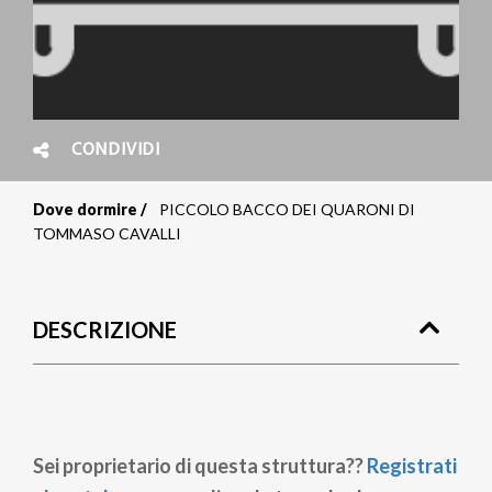
CONDIVIDI
Dove dormire
PICCOLO BACCO DEI QUARONI DI
Briciole
TOMMASO CAVALLI
di
pane
DESCRIZIONE
Sei proprietario di questa struttura??
Registrati