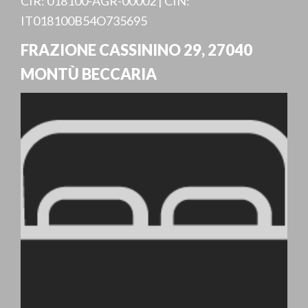
CIR: 018100-AGR-00002 | CIN:
IT018100B54O735695
FRAZIONE CASSININO 29
,
27040
MONTÙ BECCARIA