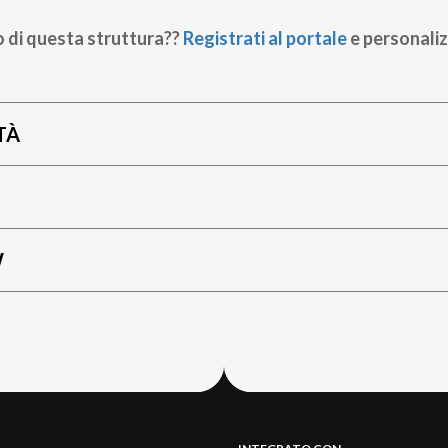
o di questa struttura??
Registrati al portale
e personaliz
TÀ
W