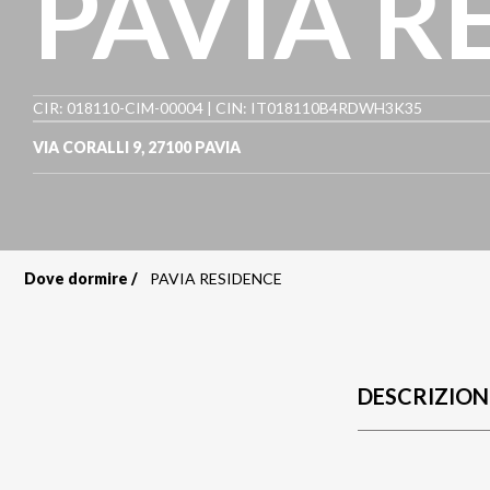
PAVIA R
CIR: 018110-CIM-00004 | CIN: IT018110B4RDWH3K35
VIA CORALLI 9
,
27100
PAVIA
Dove dormire
PAVIA RESIDENCE
Briciole
di
pane
DESCRIZION