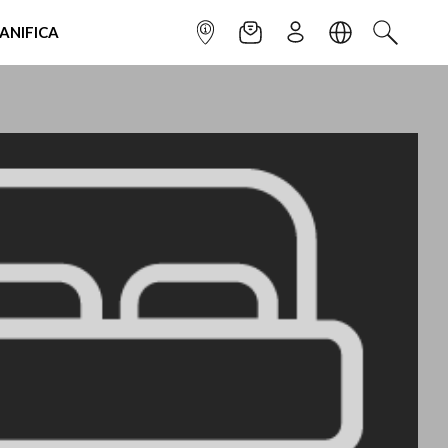
IANIFICA
INFOPOINT
NEWSLETTER
ISCRIVITI
LINGUA
CERCA