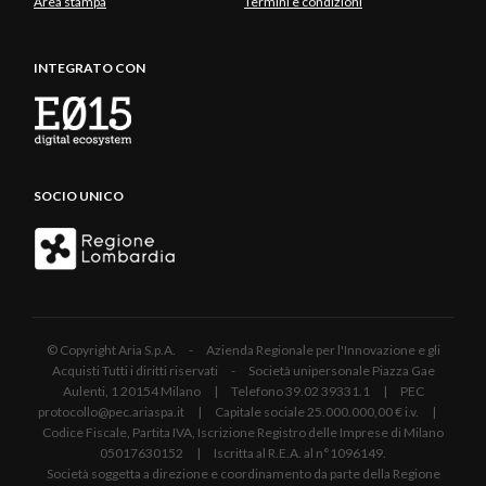
Area stampa
Termini e condizioni
INTEGRATO CON
SOCIO UNICO
© Copyright Aria S.p.A. - Azienda Regionale per l'Innovazione e gli
Acquisti Tutti i diritti riservati - Società unipersonale Piazza Gae
Aulenti, 1 20154 Milano | Telefono 39.02 39331.1 | PEC
protocollo@pec.ariaspa.it | Capitale sociale 25.000.000,00 € i.v. |
Codice Fiscale, Partita IVA, Iscrizione Registro delle Imprese di Milano
05017630152 | Iscritta al R.E.A. al n°1096149.
Società soggetta a direzione e coordinamento da parte della Regione