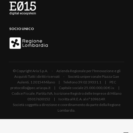
SOCIO UNICO
© Copyright Aria S.p.A. - Azienda Regionale per l'Innovazione e gli
Acquisti Tutti i diritti riservati - Società unipersonale Piazza Gae
Aulenti, 1 20154 Milano | Telefono 39.02 39331.1 | PEC
protocollo@pec.ariaspa.it | Capitale sociale 25.000.000,00 € i.v. |
Codice Fiscale, Partita IVA, Iscrizione Registro delle Imprese di Milano
05017630152 | Iscritta al R.E.A. al n°1096149.
Società soggetta a direzione e coordinamento da parte della Regione
Lombardia.