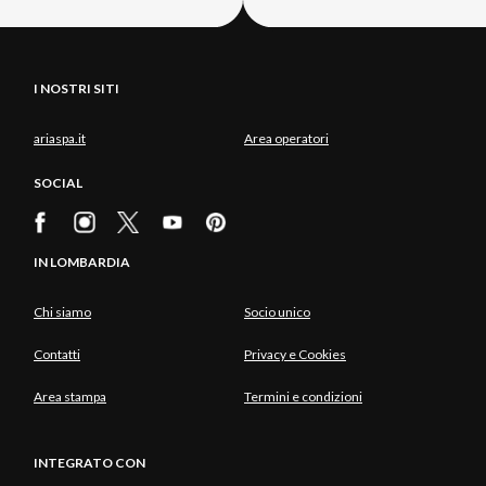
I NOSTRI SITI
ariaspa.it
Area operatori
SOCIAL
IN LOMBARDIA
Chi siamo
Socio unico
Contatti
Privacy e Cookies
Area stampa
Termini e condizioni
INTEGRATO CON