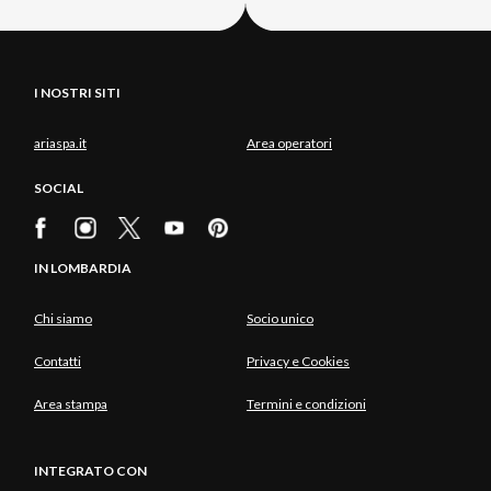
I NOSTRI SITI
ariaspa.it
Area operatori
SOCIAL
IN LOMBARDIA
Chi siamo
Socio unico
Contatti
Privacy e Cookies
Area stampa
Termini e condizioni
INTEGRATO CON