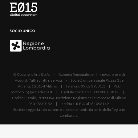
SOCIO UNICO
© Copyright Aria S.p.A. - Azienda Regionale per l'Innovazione e gli
Acquisti Tutti i diritti riservati - Società unipersonale Piazza Gae
Aulenti, 1 20154 Milano | Telefono 39.02 39331.1 | PEC
protocollo@pec.ariaspa.it | Capitale sociale 25.000.000,00 € i.v. |
Codice Fiscale, Partita IVA, Iscrizione Registro delle Imprese di Milano
05017630152 | Iscritta al R.E.A. al n°1096149.
Società soggetta a direzione e coordinamento da parte della Regione
Lombardia.