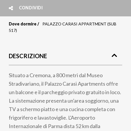
CONDIVIDI
Dove dormire
PALAZZO CARASI APPARTMENT (SUB
Briciole
517)
di
pane
DESCRIZIONE
Situato a Cremona, a 800 metri dal Museo
Stradivariano, il Palazzo Carasi Apartments offre
un balcone e il parcheggio privato gratuito in loco.
La sistemazione presenta un'area soggiorno, una
TV a schermo piatto e una cucina completa con
frigorifero e lavastoviglie. L'Aeroporto
Internazionale di Parma dista 52 km dalla