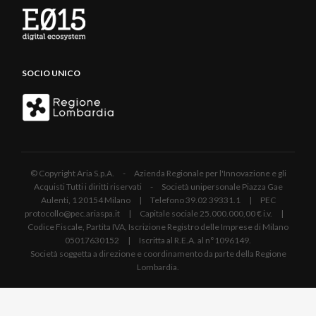
SOCIO UNICO
© Copyright Aria S.p.A. - Azienda Regionale per l'Innovazione e gli
Acquisti Tutti i diritti riservati - Società unipersonale Piazza Gae
Aulenti, 1 20154 Milano | Telefono 39.02 39331.1 | PEC
protocollo@pec.ariaspa.it | Capitale sociale 25.000.000,00 € i.v. |
Codice Fiscale, Partita IVA, Iscrizione Registro delle Imprese di Milano
05017630152 | Iscritta al R.E.A. al n°1096149.
Società soggetta a direzione e coordinamento da parte della Regione
Lombardia.