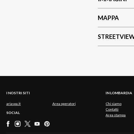
MAPPA
STREETVIE
I NOSTRI SITI
IN LOMBARDIA
ariaspa.it
Area operatori
Chi siamo
Contatti
SOCIAL
Area stampa