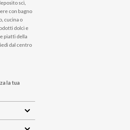
deposito sci,
amere con bagno
o, cucina o
odotti dolci e
 piatti della
iedi dal centro
za la tua