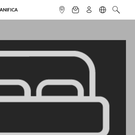
IANIFICA
INFOPOINT
NEWSLETTER
ISCRIVITI
LINGUA
CERCA