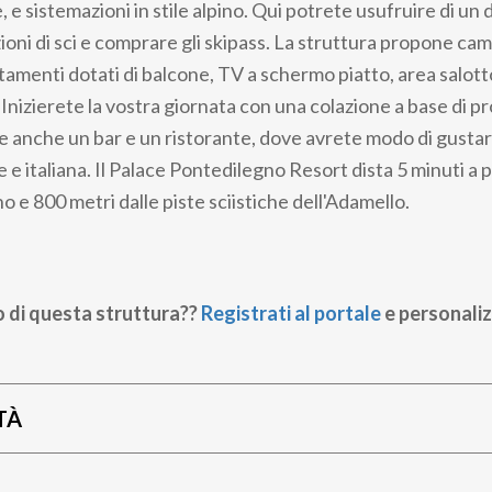
 e sistemazioni in stile alpino. Qui potrete usufruire di un 
ioni di sci e comprare gli skipass. La struttura propone c
tamenti dotati di balcone, TV a schermo piatto, area salott
Inizierete la vostra giornata con una colazione a base di pr
e anche un bar e un ristorante, dove avrete modo di gustare
 e italiana. Il Palace Pontedilegno Resort dista 5 minuti a p
o e 800 metri dalle piste sciistiche dell'Adamello.
o di questa struttura??
Registrati al portale
e personaliz
TÀ