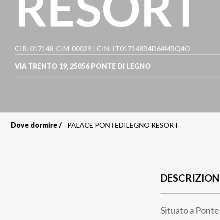
RESORT
CIR: 017148-CIM-00029 | CIN: IT017148B4D64MBQ4O
VIA TRENTO 19
,
25056
PONTE DI LEGNO
Dove dormire
PALACE PONTEDILEGNO RESORT
Briciole
di
pane
DESCRIZION
Situato a Ponte