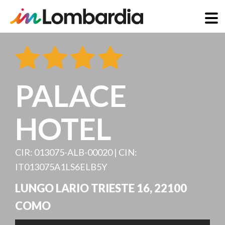
Salta
al
contenuto
principale
PALACE
HOTEL
CIR: 013075-ALB-00020 | CIN:
IT013075A1LS6ELB5Y
LUNGO LARIO TRIESTE 16
,
22100
COMO