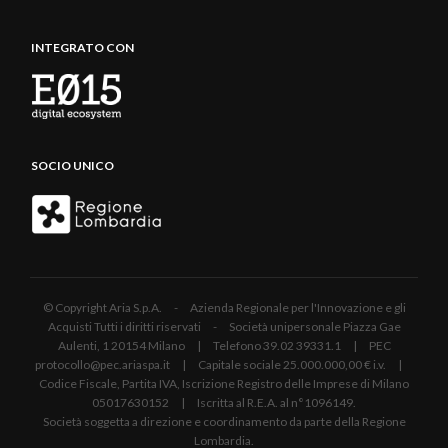
INTEGRATO CON
SOCIO UNICO
© Copyright Aria S.p.A. - Azienda Regionale per l'Innovazione e gli
Acquisti Tutti i diritti riservati - Società unipersonale Piazza Gae
Aulenti, 1 20154 Milano | Telefono 39.02 39331.1 | PEC
protocollo@pec.ariaspa.it | Capitale sociale 25.000.000,00 € i.v. |
Codice Fiscale, Partita IVA, Iscrizione Registro delle Imprese di Milano
05017630152 | Iscritta al R.E.A. al n°1096149.
Società soggetta a direzione e coordinamento da parte della Regione
Lombardia.