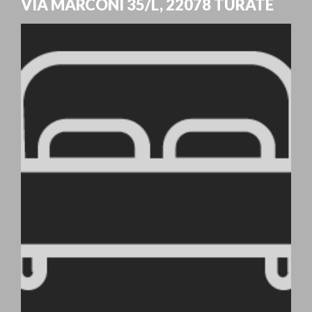
VIA MARCONI 35/L
,
22078
TURATE