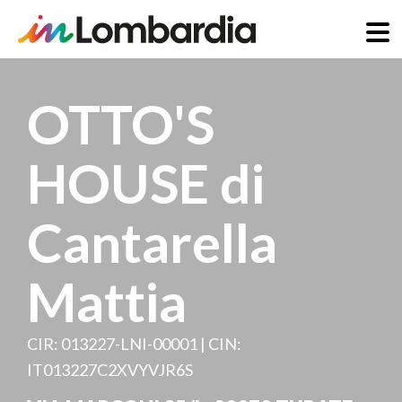
Salta
al
OTTO'S
contenuto
principale
HOUSE di
Cantarella
Mattia
CIR: 013227-LNI-00001 | CIN:
IT013227C2XVYVJR6S