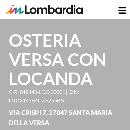
Salta
al
OSTERIA
contenuto
principale
VERSA CON
LOCANDA
CIR: 018143-LOC-00001 | CIN:
IT018143B4GZF255BN
VIA CRISPI 7
,
27047
SANTA MARIA
DELLA VERSA