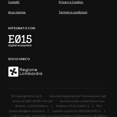
Contatti
Privacy e Cookies
Area stampa
Termini e condizioni
INTEGRATO CON
SOCIO UNICO
© Copyright Aria S.p.A. - Azienda Regionale per l'Innovazione e gli
Acquisti Tutti i diritti riservati - Società unipersonale Piazza Gae
Aulenti, 1 20154 Milano | Telefono 39.02 39331.1 | PEC
protocollo@pec.ariaspa.it | Capitale sociale 25.000.000,00 € i.v. |
Codice Fiscale, Partita IVA, Iscrizione Registro delle Imprese di Milano