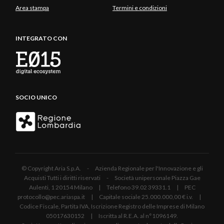
Area stampa
Termini e condizioni
INTEGRATO CON
SOCIO UNICO
© Copyright Aria S.p.A. - Azienda Regionale per l'Innovazione e gli
Acquisti Tutti i diritti riservati - Società unipersonale Piazza Gae
Aulenti, 1 20154 Milano | Telefono 39.02 39331.1 | PEC
protocollo@pec.ariaspa.it | Capitale sociale 25.000.000,00 € i.v. |
Codice Fiscale, Partita IVA, Iscrizione Registro delle Imprese di Milano
05017630152 | Iscritta al R.E.A. al n°1096149.