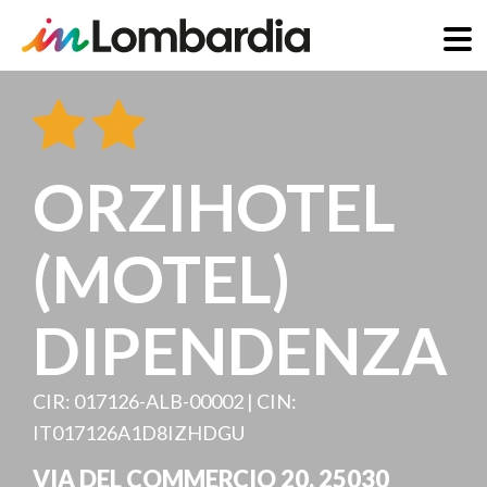
Salta
al
contenuto
principale
ORZIHOTEL
(MOTEL)
DIPENDENZA
CIR: 017126-ALB-00002 | CIN:
IT017126A1D8IZHDGU
VIA DEL COMMERCIO 20
,
25030