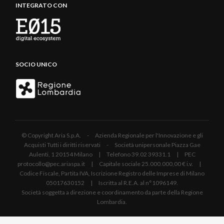
INTEGRATO CON
SOCIO UNICO
© Copyright Aria S.p.A. - Azienda Regionale per l'Innovazione e gli
Acquisti Tutti i diritti riservati - Società unipersonale Piazza Gae
Aulenti, 1 20154 Milano | Telefono 39.02 39331.1 | PEC
protocollo@pec.ariaspa.it | Capitale sociale 25.000.000,00 € i.v. |
Codice Fiscale, Partita IVA, Iscrizione Registro delle Imprese di Milano
05017630152 | Iscritta al R.E.A. al n°1096149.
Società soggetta a direzione e coordinamento da parte della Regione
Lombardia.