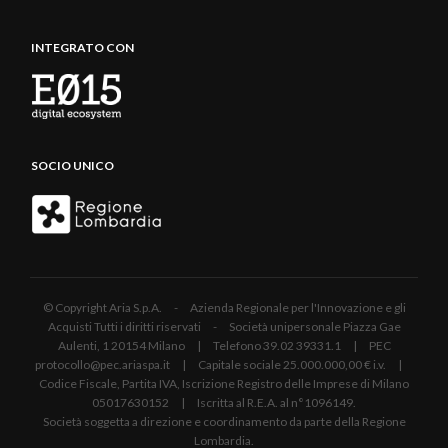
INTEGRATO CON
SOCIO UNICO
© Copyright Aria S.p.A. - Azienda Regionale per l'Innovazione e gli
Acquisti Tutti i diritti riservati - Società unipersonale Piazza Gae
Aulenti, 1 20154 Milano | Telefono 39.02 39331.1 | PEC
protocollo@pec.ariaspa.it | Capitale sociale 25.000.000,00 € i.v. |
Codice Fiscale, Partita IVA, Iscrizione Registro delle Imprese di Milano
05017630152 | Iscritta al R.E.A. al n°1096149.
Società soggetta a direzione e coordinamento da parte della Regione
Lombardia.