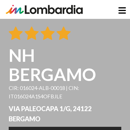
Salta
al
contenuto
principale
NH
BERGAMO
CIR: 016024-ALB-00018 | CIN:
IT016024A1S4OFBJLE
VIA PALEOCAPA 1/G
,
24122
BERGAMO