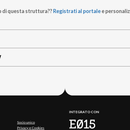
o di questa struttura??
Registrati al portale
e personaliz
W
INTEGRATO CON
Socio unico
Privacy e Cookies