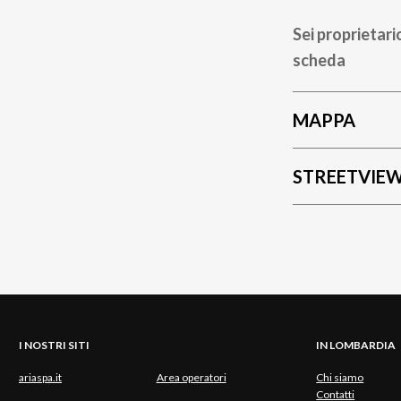
Sei proprietari
scheda
MAPPA
STREETVIE
I NOSTRI SITI
IN LOMBARDIA
ariaspa.it
Area operatori
Chi siamo
Contatti