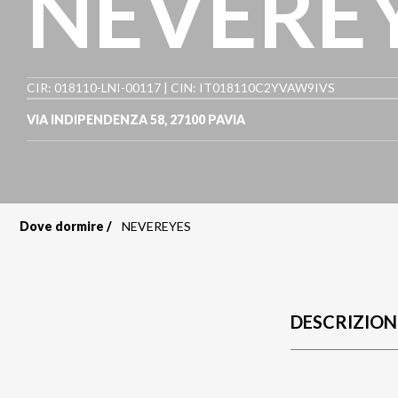
NEVERE
CIR: 018110-LNI-00117 | CIN: IT018110C2YVAW9IVS
VIA INDIPENDENZA 58
,
27100
PAVIA
Dove dormire
NEVEREYES
Briciole
di
pane
DESCRIZION