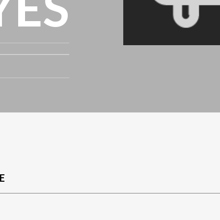
YES
E