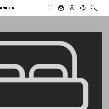
IANIFICA
INFOPOINT
NEWSLETTER
ISCRIVITI
LINGUA
CERCA