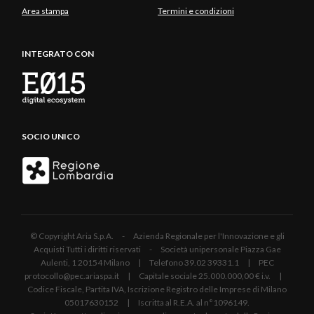
Area stampa
Termini e condizioni
INTEGRATO CON
SOCIO UNICO
© Copyright Aria S.p.A. - Azienda Regionale per l'Innovazione e gli
Acquisti Tutti i diritti riservati - Società unipersonale Piazza Gae
Aulenti, 1 20154 Milano | Telefono 39.02 39331.1 | PEC
protocollo@pec.ariaspa.it | Capitale sociale 25.000.000,00 € i.v. |
Codice Fiscale, Partita IVA, Iscrizione Registro delle Imprese di Milano
05017630152 | Iscritta al R.E.A. al n°1096149.