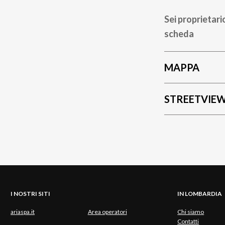
Sei proprietari
scheda
MAPPA
STREETVIE
I NOSTRI SITI
IN LOMBARDIA
ariaspa.it
Area operatori
Chi siamo
Contatti