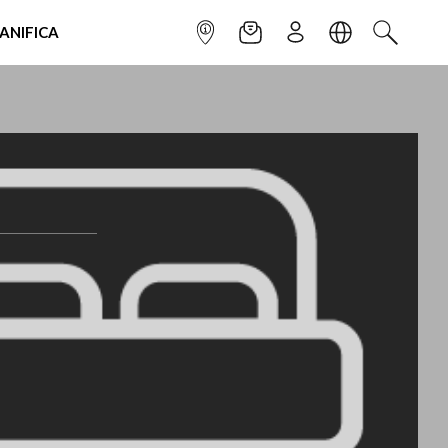
IANIFICA
INFOPOINT
NEWSLETTER
ISCRIVITI
LINGUA
CERCA