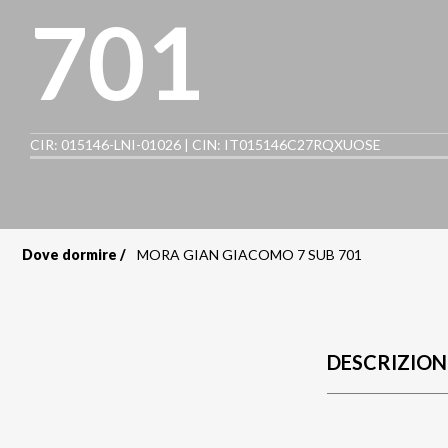
701
CIR: 015146-LNI-01026 | CIN: IT015146C27RQXUOSE
Dove dormire
MORA GIAN GIACOMO 7 SUB 701
Briciole
di
pane
DESCRIZION