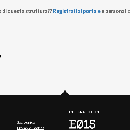
o di questa struttura??
Registrati al portale
e personaliz
W
INTEGRATO CON
Socio unico
Privacy e Cookies