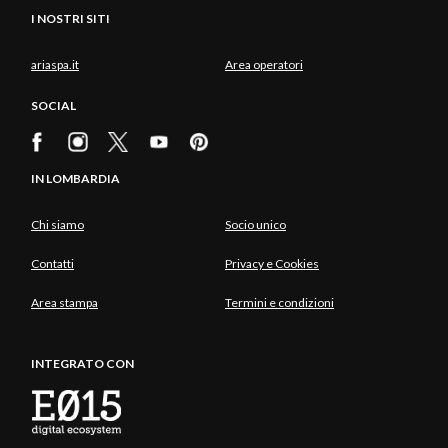
I NOSTRI SITI
ariaspa.it
Area operatori
SOCIAL
IN LOMBARDIA
Chi siamo
Socio unico
Contatti
Privacy e Cookies
Area stampa
Termini e condizioni
INTEGRATO CON