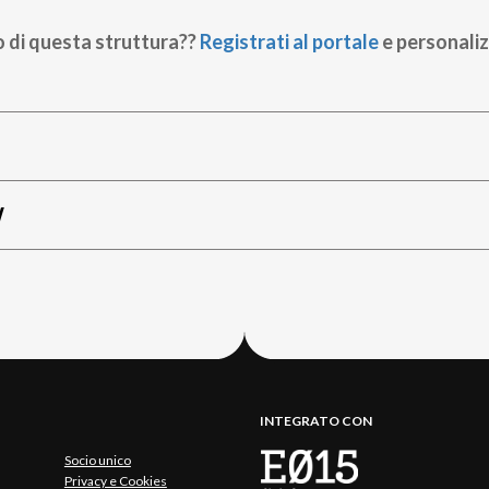
o di questa struttura??
Registrati al portale
e personaliz
W
INTEGRATO CON
Socio unico
Privacy e Cookies