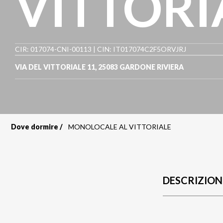
VITTORI
CIR: 017074-CNI-00113 | CIN: IT017074C2F5ORVJRJ
VIA DEL VITTORIALE 11
,
25083
GARDONE RIVIERA
Dove dormire
MONOLOCALE AL VITTORIALE
Briciole
di
pane
DESCRIZION