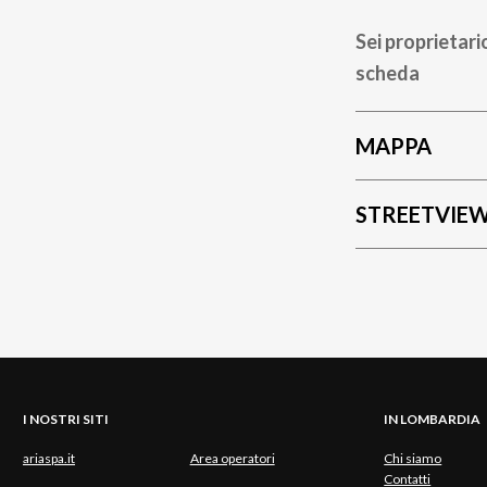
Sei proprietari
scheda
MAPPA
STREETVIE
I NOSTRI SITI
IN LOMBARDIA
ariaspa.it
Area operatori
Chi siamo
Contatti