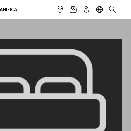
IANIFICA
INFOPOINT
NEWSLETTER
ISCRIVITI
LINGUA
CERCA