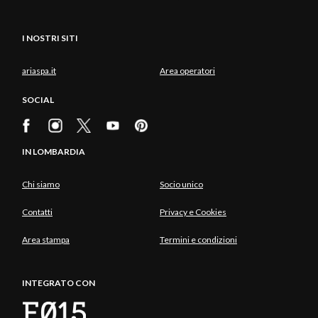
I NOSTRI SITI
ariaspa.it
Area operatori
SOCIAL
IN LOMBARDIA
Chi siamo
Socio unico
Contatti
Privacy e Cookies
Area stampa
Termini e condizioni
INTEGRATO CON