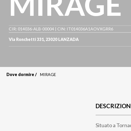
MIRAGE
CIR: 014036-ALB-00004 | CIN: IT014036A1AOVXGRR6
Via Ronchetti 331
,
23020
LANZADA
Dove dormire
MIRAGE
Briciole
di
pane
DESCRIZION
Situato a Tornad