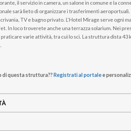
orante, il servizio in camera, un salone in comune e la con
sonale sarà lieto di organizzare i trasferimenti aeroportuali
scrivania, TV e bagno privato. L'Hotel Mirage serve ogni m
et. In loco troverete anche una terrazza solarium. Nei pres
raticare varie attività, tra cui lo sci. La struttura dista 43
.
o di questa struttura??
Registrati al portale
e personaliz
TÀ