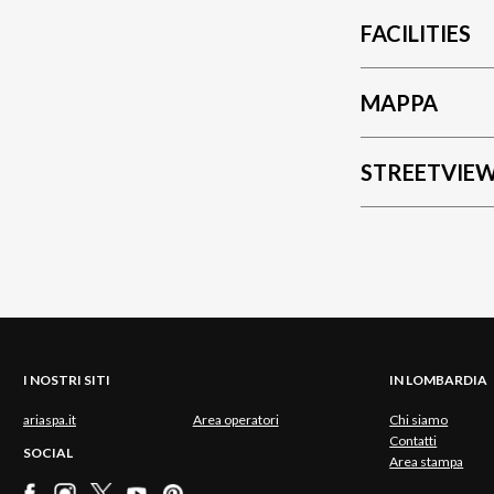
FACILITIES
MAPPA
STREETVIE
I NOSTRI SITI
IN LOMBARDIA
ariaspa.it
Area operatori
Chi siamo
Contatti
SOCIAL
Area stampa