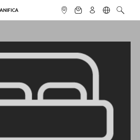
IANIFICA
INFOPOINT
NEWSLETTER
ISCRIVITI
LINGUA
CERCA