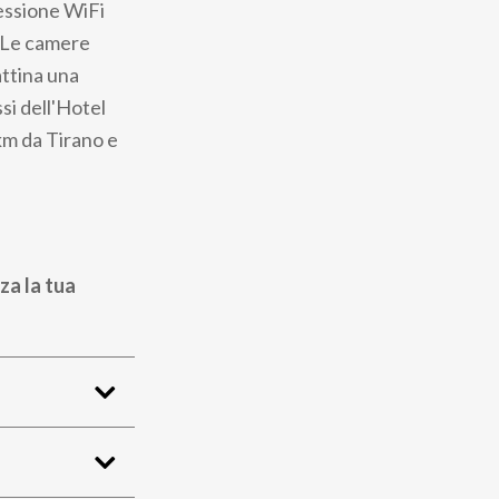
nessione WiFi
. Le camere
attina una
si dell'Hotel
 km da Tirano e
za la tua