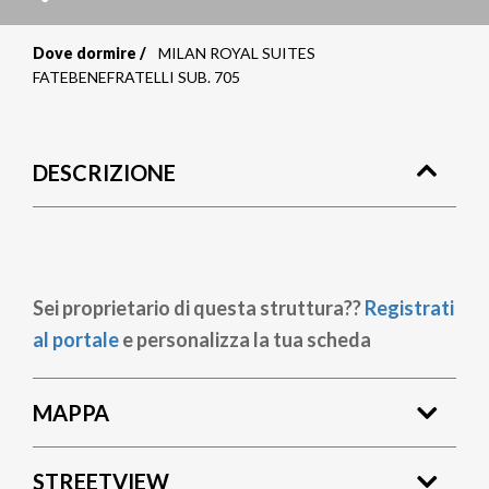
Dove dormire
MILAN ROYAL SUITES
Briciole
FATEBENEFRATELLI SUB. 705
di
pane
DESCRIZIONE
Sei proprietario di questa struttura??
Registrati
al portale
e personalizza la tua scheda
MAPPA
STREETVIEW