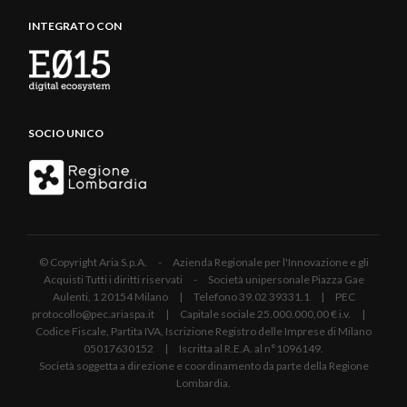
INTEGRATO CON
SOCIO UNICO
© Copyright Aria S.p.A. - Azienda Regionale per l'Innovazione e gli
Acquisti Tutti i diritti riservati - Società unipersonale Piazza Gae
Aulenti, 1 20154 Milano | Telefono 39.02 39331.1 | PEC
protocollo@pec.ariaspa.it | Capitale sociale 25.000.000,00 € i.v. |
Codice Fiscale, Partita IVA, Iscrizione Registro delle Imprese di Milano
05017630152 | Iscritta al R.E.A. al n°1096149.
Società soggetta a direzione e coordinamento da parte della Regione
Lombardia.