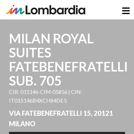
Salta
al
MILAN ROYAL
contenuto
principale
SUITES
FATEBENEFRATELLI
SUB. 705
CIR: 015146-CIM-05856 | CIN:
IT015146B4XCH84DE5
VIA FATEBENEFRATELLI 15
,
20121
MILANO