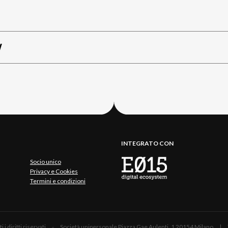
W
INTEGRATO CON
Socio unico
Privacy e Cookies
Termini e condizioni
 Tutti i diritti riservati - Società unipersonale Piazza Gae Aulenti, 1 20154 Mil