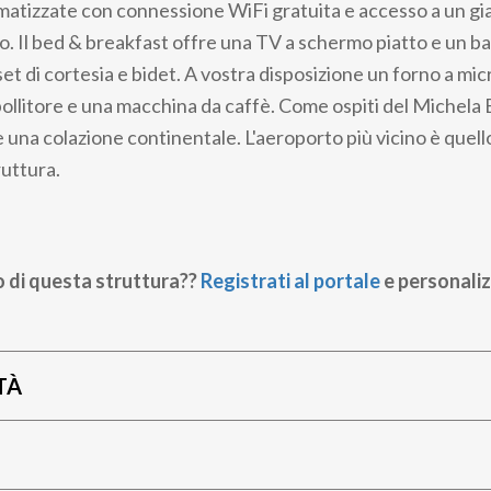
imatizzate con connessione WiFi gratuita e accesso a un gi
rto. Il bed & breakfast offre una TV a schermo piatto e un b
set di cortesia e bidet. A vostra disposizione un forno a mi
 bollitore e una macchina da caffè. Come ospiti del Michela
 una colazione continentale. L'aeroporto più vicino è quello
ruttura.
o di questa struttura??
Registrati al portale
e personaliz
TÀ