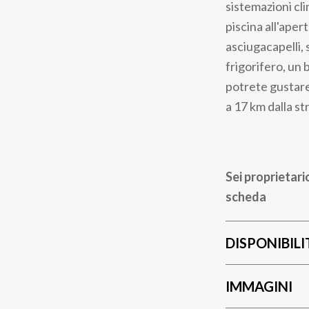
sistemazioni cl
piscina all'ape
asciugacapelli, 
frigorifero, un
potrete gustare
a 17 km dalla st
Sei proprietari
scheda
DISPONIBILI
IMMAGINI