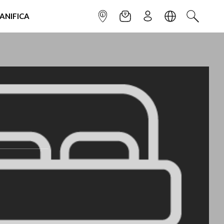
IANIFICA
INFOPOINT
NEWSLETTER
ISCRIVITI
LINGUA
CERCA