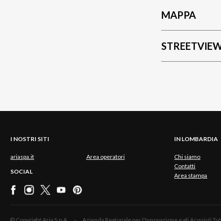
MAPPA
STREETVIE
I NOSTRI SITI
IN LOMBARDIA
ariaspa.it
Area operatori
Chi siamo
Contatti
SOCIAL
Area stampa
© Copyright Aria S.p.A. - Azienda Regionale per l'Innovazione e gli Acquisti