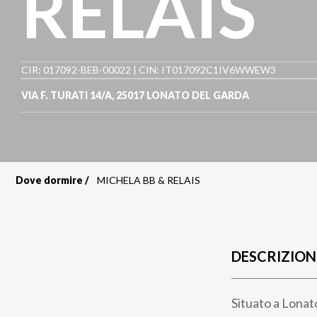
RELAIS
CIR: 017092-BEB-00022 | CIN: IT017092C1IV6WWEW3
VIA F. TURATI 14/A
,
25017
LONATO DEL GARDA
Dove dormire
MICHELA BB & RELAIS
Briciole
di
pane
DESCRIZION
Situato a Lonat