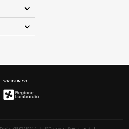
SOCIO UNICO
ano | Telefono 39.02 39331.1 | PEC protocollo@pec.ariaspa.it |