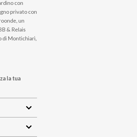
ardino con
agno privato con
croonde, un
 BB & Relais
 di Montichiari,
za la tua