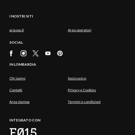
I NOSTRI SITI
ariaspa.it
Area operatori
SOCIAL
IN LOMBARDIA
Chi siamo
Socio unico
Contatti
Privacy e Cookies
Area stampa
Termini e condizioni
INTEGRATO CON