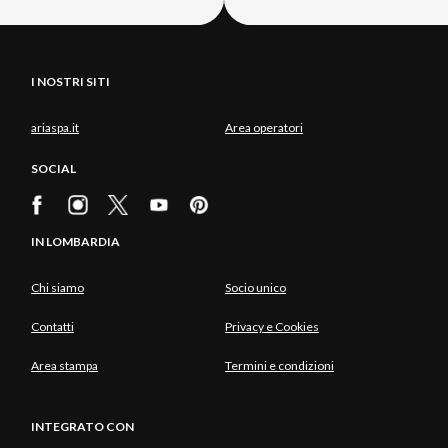
I NOSTRI SITI
ariaspa.it
Area operatori
SOCIAL
IN LOMBARDIA
Chi siamo
Socio unico
Contatti
Privacy e Cookies
Area stampa
Termini e condizioni
INTEGRATO CON