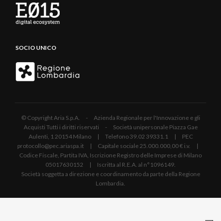
SOCIO UNICO
© Copyright Aria S.p.A. - Azienda Regionale per l'Innovazione e gli
Acquisti Tutti i diritti riservati - Società unipersonale Piazza Gae
Aulenti, 1 20154 Milano | Telefono 39.02 39331.1 | PEC
protocollo@pec.ariaspa.it | Capitale sociale 25.000.000,00 € i.v. |
Codice Fiscale, Partita IVA, Iscrizione Registro delle Imprese di Milano
05017630152 | Iscritta al R.E.A. al n°1096149.
Società soggetta a direzione e coordinamento da parte della Regione
Lombardia.