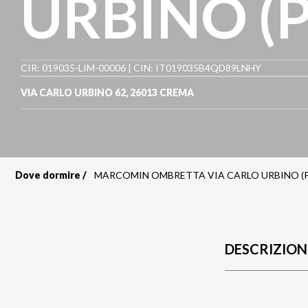
URBINO (
CIR: 019035-LIM-00006 | CIN: IT019035B4QD89LNHY
VIA CARLO URBINO 62
,
26013
CREMA
Dove dormire
MARCOMIN OMBRETTA VIA CARLO URBINO (
Briciole
di
pane
DESCRIZION