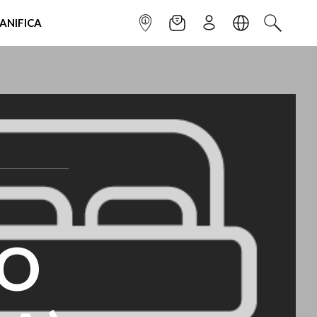
IANIFICA
INFOPOINT
NEWSLETTER
ISCRIVITI
LINGUA
CERCA
LO