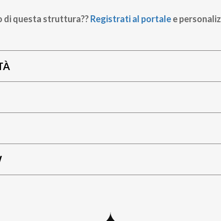
o di questa struttura??
Registrati al portale
e personaliz
TÀ
W