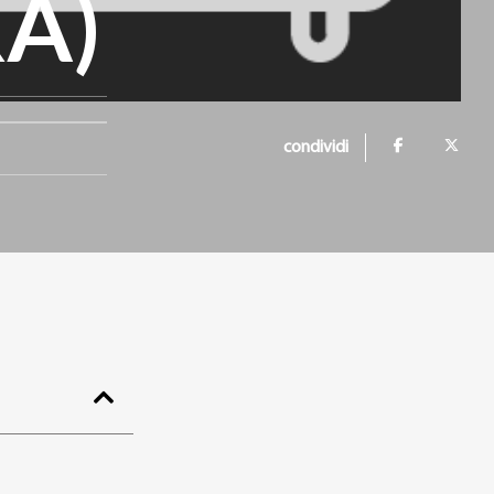
A)
condividi