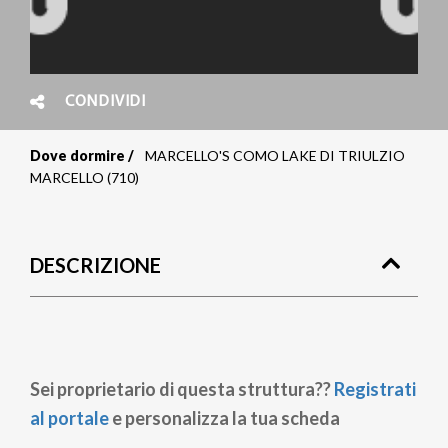
CONDIVIDI
Dove dormire
MARCELLO'S COMO LAKE DI TRIULZIO
Briciole
MARCELLO (710)
di
pane
DESCRIZIONE
Sei proprietario di questa struttura??
Registrati
al portale
e personalizza la tua scheda