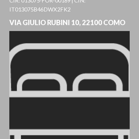
CIR: 013075-FOR-00189 | CIN:
IT013075B46DWX2FK2
VIA GIULIO RUBINI 10
,
22100
COMO