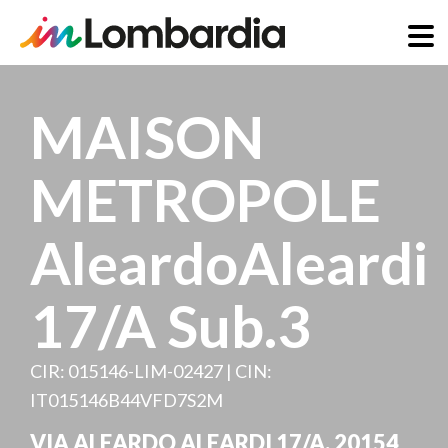
Salta
al
MAISON
contenuto
principale
METROPOLE
AleardoAleardi
17/A Sub.3
CIR: 015146-LIM-02427 | CIN:
IT015146B44VFD7S2M
VIA ALEARDO ALEARDI 17/A
,
20154