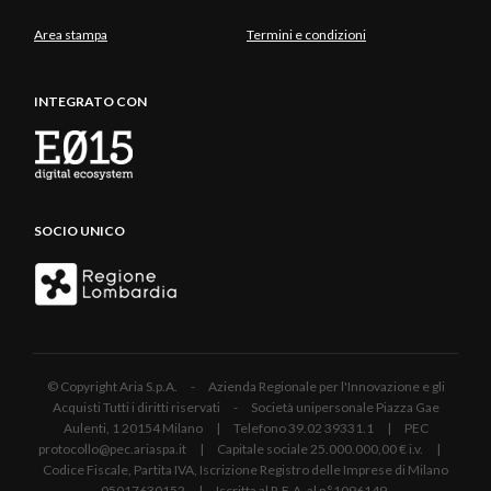
Area stampa
Termini e condizioni
INTEGRATO CON
SOCIO UNICO
© Copyright Aria S.p.A. - Azienda Regionale per l'Innovazione e gli
Acquisti Tutti i diritti riservati - Società unipersonale Piazza Gae
Aulenti, 1 20154 Milano | Telefono 39.02 39331.1 | PEC
protocollo@pec.ariaspa.it | Capitale sociale 25.000.000,00 € i.v. |
Codice Fiscale, Partita IVA, Iscrizione Registro delle Imprese di Milano
05017630152 | Iscritta al R.E.A. al n°1096149.