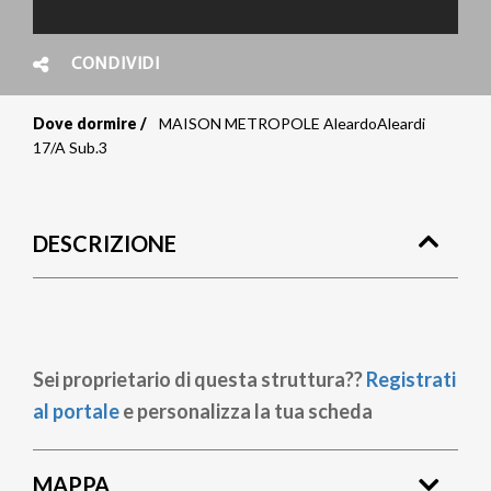
CONDIVIDI
Dove dormire
MAISON METROPOLE AleardoAleardi
Briciole
17/A Sub.3
di
pane
DESCRIZIONE
Sei proprietario di questa struttura??
Registrati
al portale
e personalizza la tua scheda
MAPPA