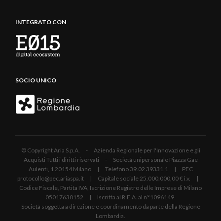
INTEGRATO CON
SOCIO UNICO
© Copyright Aria S.p.A. - Azienda Regionale per l'Innovazione e gli
Acquisti Tutti i diritti riservati - Società unipersonale Piazza Gae
Aulenti, 1 20154 Milano | Telefono 39.02 39331.1 | PEC
protocollo@pec.ariaspa.it | Capitale sociale 25.000.000,00 € i.v. |
Codice Fiscale, Partita IVA, Iscrizione Registro delle Imprese di Milano
05017630152 | Iscritta al R.E.A. al n°1096149.
Società soggetta a direzione e coordinamento da parte della Regione
Lombardia.