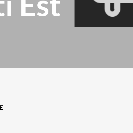
i Est
E