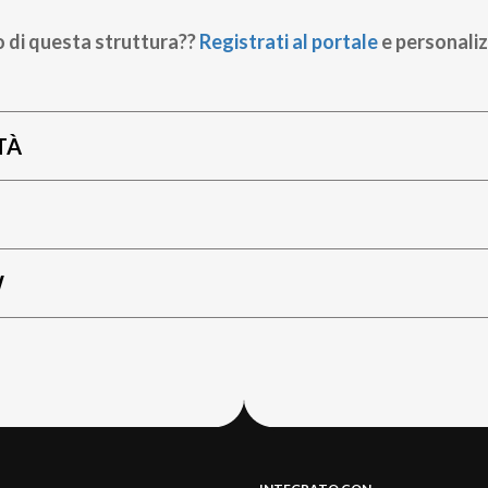
o di questa struttura??
Registrati al portale
e personaliz
TÀ
W