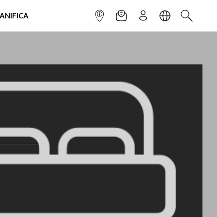
IANIFICA
INFOPOINT
NEWSLETTER
ISCRIVITI
LINGUA
CERCA