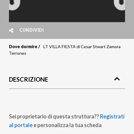
CONDIVIDI
Dove dormire
LT VILLA FIESTA di Cesar Stwart Zamora
Briciole
Terrones
di
pane
DESCRIZIONE
Sei proprietario di questa struttura??
Registrati
al portale
e personalizza la tua scheda