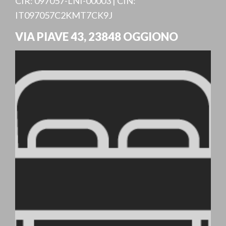
CIR: 097057-LNI-00003 | CIN:
IT097057C2KMT7CK9J
VIA PIAVE 43
,
23848
OGGIONO