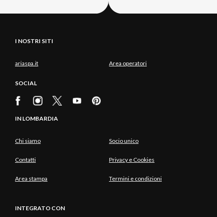
I NOSTRI SITI
ariaspa.it
Area operatori
SOCIAL
IN LOMBARDIA
Chi siamo
Socio unico
Contatti
Privacy e Cookies
Area stampa
Termini e condizioni
INTEGRATO CON