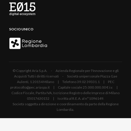
SOCIO UNICO
© Copyright Aria S.p.A. - Azienda Regionale per l'Innovazione e gli
Acquisti Tutti i diritti riservati - Società unipersonale Piazza Gae
Aulenti, 1 20154 Milano | Telefono 39.02 39331.1 | PEC
protocollo@pec.ariaspa.it | Capitale sociale 25.000.000,00 € i.v. |
Codice Fiscale, Partita IVA, Iscrizione Registro delle Imprese di Milano
05017630152 | Iscritta al R.E.A. al n°1096149.
Società soggetta a direzione e coordinamento da parte della Regione
Lombardia.