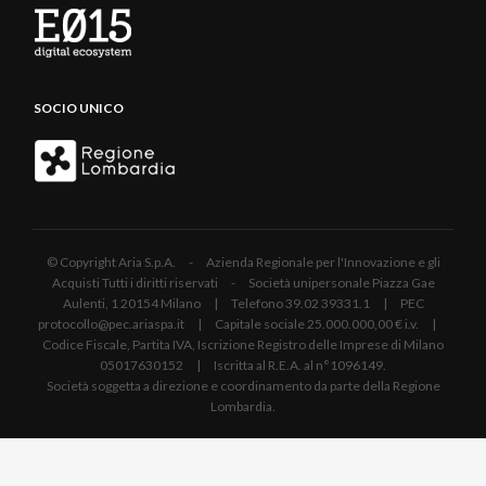
SOCIO UNICO
© Copyright Aria S.p.A. - Azienda Regionale per l'Innovazione e gli
Acquisti Tutti i diritti riservati - Società unipersonale Piazza Gae
Aulenti, 1 20154 Milano | Telefono 39.02 39331.1 | PEC
protocollo@pec.ariaspa.it | Capitale sociale 25.000.000,00 € i.v. |
Codice Fiscale, Partita IVA, Iscrizione Registro delle Imprese di Milano
05017630152 | Iscritta al R.E.A. al n°1096149.
Società soggetta a direzione e coordinamento da parte della Regione
Lombardia.