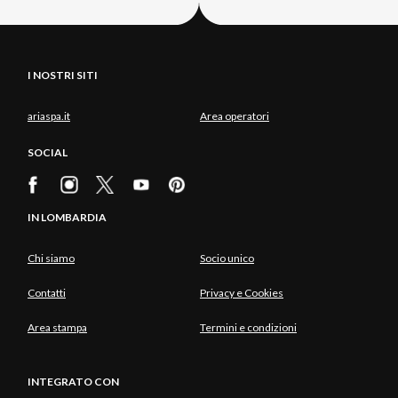
I NOSTRI SITI
ariaspa.it
Area operatori
SOCIAL
IN LOMBARDIA
Chi siamo
Socio unico
Contatti
Privacy e Cookies
Area stampa
Termini e condizioni
INTEGRATO CON