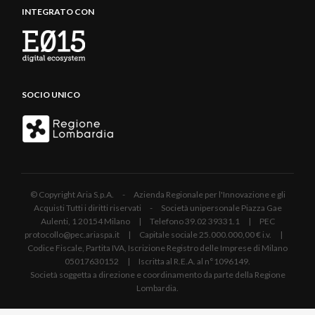
INTEGRATO CON
SOCIO UNICO
© Copyright Aria S.p.A. - Azienda Regionale per l'Innovazione e gli
Acquisti Tutti i diritti riservati - Società unipersonale Piazza Gae
Aulenti, 1 20154 Milano | Telefono 39.02 39331.1 | PEC
protocollo@pec.ariaspa.it | Capitale sociale 25.000.000,00 € i.v. |
Codice Fiscale, Partita IVA, Iscrizione Registro delle Imprese di Milano
05017630152 | Iscritta al R.E.A. al n°1096149.
Società soggetta a direzione e coordinamento da parte della Regione
Lombardia.