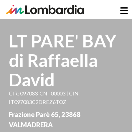
Salta
al
LT PARE' BAY
contenuto
principale
di Raffaella
David
CIR: 097083-CNI-00003 | CIN:
IT097083C2DREZ6TOZ
Frazione Parè 65
,
23868
VALMADRERA