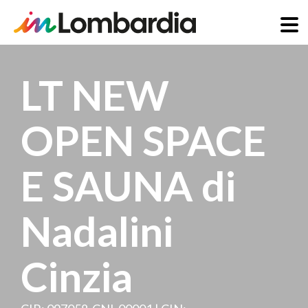
Salta
al
LT NEW
contenuto
principale
OPEN SPACE
E SAUNA di
Nadalini
Cinzia