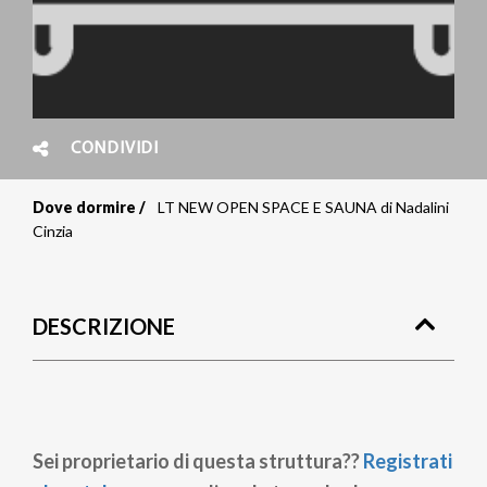
CONDIVIDI
Dove dormire
LT NEW OPEN SPACE E SAUNA di Nadalini
Briciole
Cinzia
di
pane
DESCRIZIONE
Sei proprietario di questa struttura??
Registrati