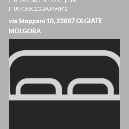
CIR: 097058-CNI-00001 | CIN:
IT097058C2GDAJRWM2
via Stoppani 10
,
23887
OLGIATE
MOLGORA