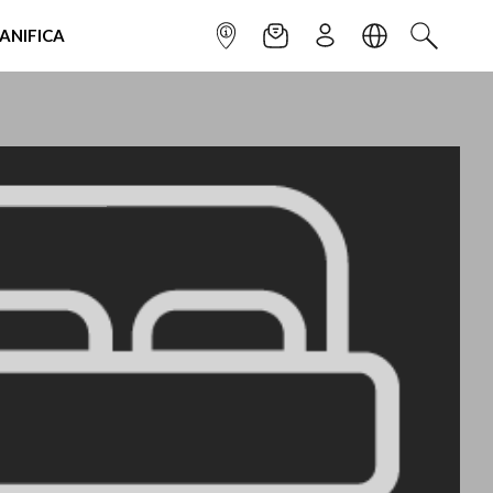
IANIFICA
INFOPOINT
NEWSLETTER
ISCRIVITI
LINGUA
CERCA