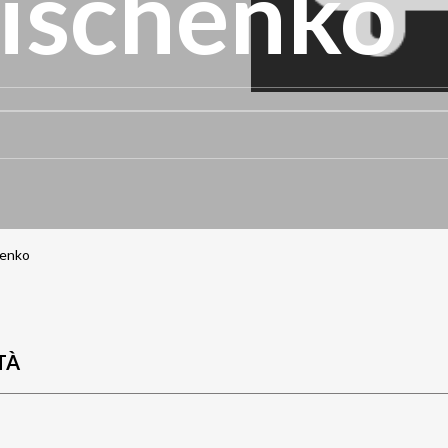
ischenko
henko
TÀ