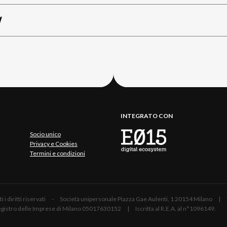
W
INTEGRATO CON
Socio unico
Privacy e Cookies
Termini e condizioni
 Tutti i diritti riservati - Società unipersonale Piazza Gae Aulenti, 1 20154 Mil
 Registro delle Imprese di Milano 05017630152 | Iscritta al R.E.A. al n°1096149.