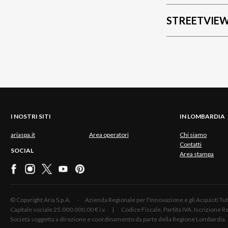
STREETVIE
I NOSTRI SITI
IN LOMBARDIA
ariaspa.it
Area operatori
Chi siamo
Contatti
SOCIAL
Area stampa
© Copyright Aria S.p.A. - Azienda Regionale per l'Innovazione e gli Acquisti
Capitale sociale 25.000.000,00 € i.v. | Codice Fiscale, Partita IVA, Iscrizione
Società soggetta a direzione e coordinamento da parte della Regione Lombardia.