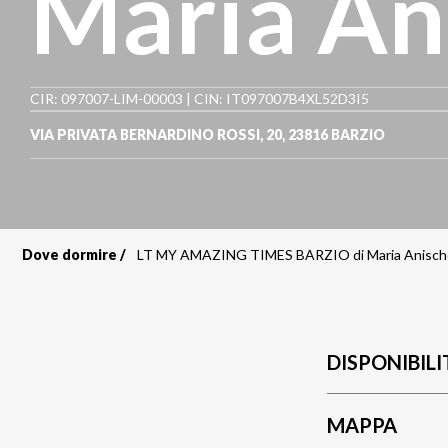
Maria An
CIR: 097007-LIM-00003 | CIN: IT097007B4XL52D3I5
VIA PRIVATA BERNARDINO ROSSI, 20
,
23816
BARZIO
Dove dormire
LT MY AMAZING TIMES BARZIO di Maria Anisc
Briciole
di
pane
DISPONIBILI
MAPPA