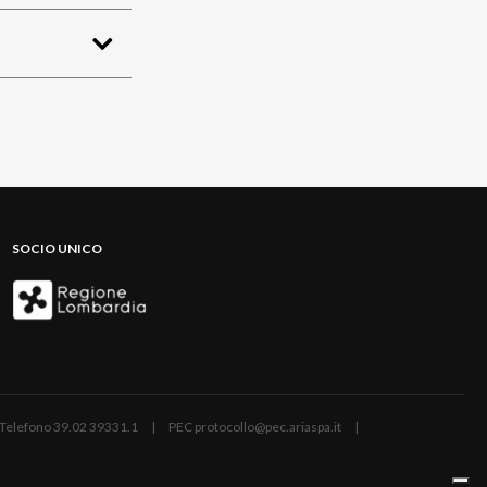
SOCIO UNICO
ano | Telefono 39.02 39331.1 | PEC protocollo@pec.ariaspa.it |